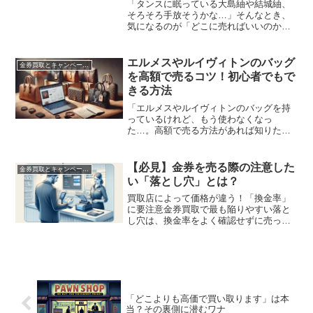
「タンスに眠っている大島紬や結城紬、
そろそろ手放そうかな…」そんなとき、
気になるのが「どこに売ればいいのか」
ということ。大切にしてきた着物だから
こそ、できるだけ高く、そして安心して
売却したいですよね。本記事では、着物
エルメスやルイヴィトンのバッグ
金券買取とキャンペーン情報｜お得に売る方法を解説
買取の中でも特に価値の高...
を高額で売るコツ！初心者でもで
きる方法
「エルメスやルイヴィトンのバッグを持
っているけれど、もう使わなくなっ
た…。高額で売る方法があれば知りた
い！」そんな悩みを持つ方も多いのでは
ないでしょうか？この記事では、あなた
の大切なブランドバッグを最大限の価格
【必見】金券を売る際の注意した
金券買取とキャンペーン情報｜お得に売る方法を解説
で売るためのコツを詳しく解説し...
い「落とし穴」とは？
買取店によって価格が違う！「換金率」
に要注意金券買取で最も陥りやすい落と
し穴は、換金率をよく確認せずに売って
しまうことです。金券の買取価格は、額
面に対して何%で買い取ってもらえるか
を示す「換金率」で決まります。例え
ば、10,000円のギフト...
「どこよりも高価で買い取ります」は本
当？その裏側に潜むワナ