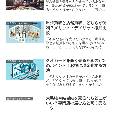
記念硬貨を売るべきか迷っているあなた
へ「記念硬貨が家に眠っているけど、売
るべきかどうか分からない…」「昔の記
念硬貨って、本当に価値があるの？」そ
んなお悩みを抱えていませんか？実は、
記念硬貨にはコレクターや投資家の間で
出張買取と店舗買取、どちらが便
金券買取とキャンペーン情報｜お得に売る方法を解説
高い需要があり、意外な高...
利？メリット・デメリット徹底比
較
「不要なものを売りたいけれど、出張買
取と店舗買取のどちらを選べばいいのか
迷っている…。」そんなお悩みをお持ち
ではありませんか？この記事では、出張
買取と店舗買取それぞれのメリットとデ
メリットを詳しく比較し、あなたに最適
クオカードを高く売るための3つ
金券買取とキャンペーン情報｜お得に売る方法を解説
な選択肢を見つけるお手伝...
のポイント！お得に現金化する方
法
「使わないクオカードがたくさんあるけ
ど、どうやってお得に売ればいいの？」
そんな悩みを抱えていませんか？この記
事では、クオカードを高く売るための3つ
のポイントをご紹介します。これを読め
ば、あなたのクオカードを最大限に活用
大島紬や結城紬を売るならどこが
金券買取とキャンペーン情報｜お得に売る方法を解説
して、より多くの現金を...
いい？専門店の選び方と高く売る
コツ