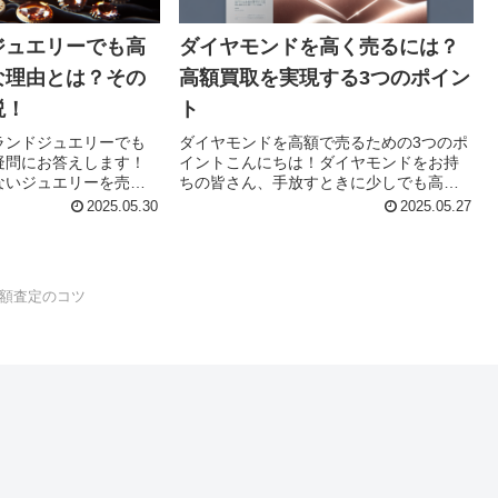
ジュエリーでも高
ダイヤモンドを高く売るには？
な理由とは？その
高額買取を実現する3つのポイン
説！
ト
ランドジュエリーでも
ダイヤモンドを高額で売るための3つのポ
疑問にお答えします！
イントこんにちは！ダイヤモンドをお持
ないジュエリーを売り
ちの皆さん、手放すときに少しでも高く
に高く売れるわけない
売りたいと思いませんか？ダイヤモンド
2025.05.30
2025.05.27
に思っていませんか？
はその価値が高いため、正しい方法で売
ドジュエリーでも高額
却すれば予想以上の価格で取引されるこ
るん...
とも可能です。しかし、...
額査定のコツ