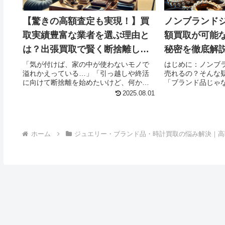
【驚きの高額査定も実現！】買
ノンブランド
取実績豊富な業者を選ぶ理由と
額買取が可能
は？出張買取で賢く断捨離しよ
秘密を徹底解
う！
「気が付けば、家の中が使わないモノで
はじめに：ノンブ
溢れかえっている…」「引っ越しや終活
売れるの？そんな
に向けて断捨離を始めたいけど、何から
「ブランド品じゃ
手をつければいいのか分からない…」そ
たいけど、そんな
2025.08.01
んなお悩みを抱えていませんか？特に長
よね…」そんな風
年住んでいるご自宅では、知らず知らず
実は、ノンブラン
に愛着物が増えていきます...
買取されるケースがあ
ホーム
ジュエリー・ブランド品・時計買取の悩み解決｜高